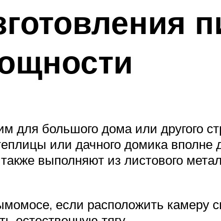
зготовления 
мощности
им для большого дома или другого ст
 теплицы или дачного домика вполне
также выполняют из листового металл
ымомосе, если расположить камеру с
ть естественную тягу.