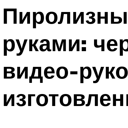
Пиролизны
руками: че
видео-руко
изготовле