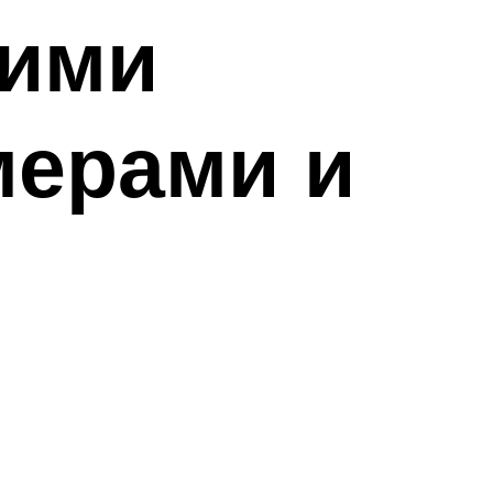
оими
мерами и