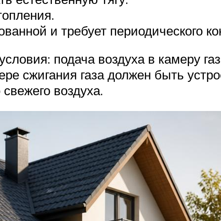
топления.
ованной и требует периодического ко
словия: подача воздуха в камеру га
мере сжигания газа должен быть уст
 свежего воздуха.