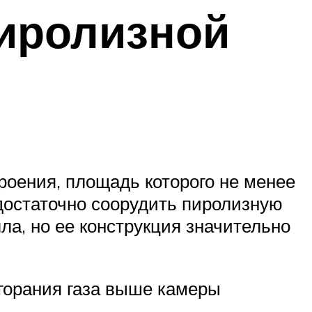
пиролизной
роения, площадь которого не менее
 достаточно соорудить пиролизную
а, но ее конструкция значительно
горания газа выше камеры