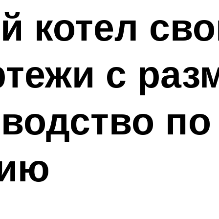
й котел св
ртежи с раз
водство по
нию