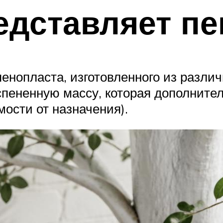
едставляет п
енопласта, изготовленного из разли
спененную массу, которая дополнител
ости от назначения).