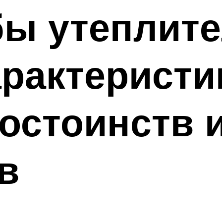
бы утеплит
арактеристи
остоинств 
в