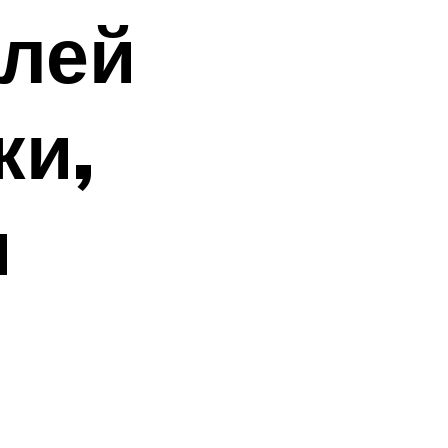
елей
ки,
и