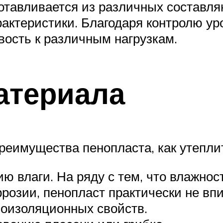
готавливается из различных составл
рактеристики. Благодаря контролю ур
вость к различным нагрузкам.
атериала
реимущества пенопласта, как утепли
 влаги. На ряду с тем, что влажност
ррозии, пенопласт практически не вп
оизоляционных свойств.