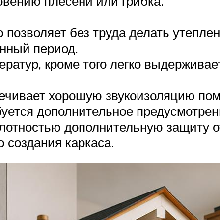
овению плесени или грибка.
о позволяет без труда делать утепле
нный период.
ратур, кроме того легко выдержива
печивает хорошую звукоизоляцию по
буется дополнительное предусмотрен
плотностью дополнительную защиту о
 создания каркаса.