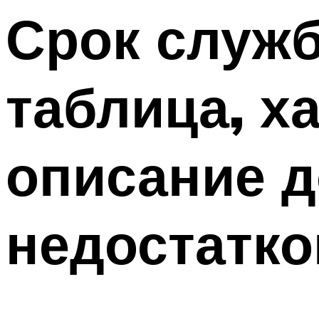
Срок служ
таблица, х
описание д
недостатко