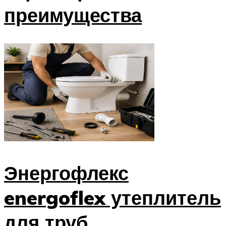
преимущества
Энергофлекс
energoflex утеплитель
для труб