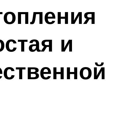
топления
остая и
ественной