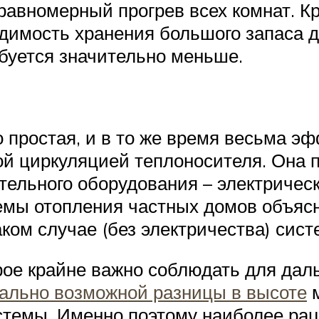
вномерный прогрев всех комнат. Кро
димость хранения большого запаса др
буется значительно меньше.
о простая, и в то же время весьма э
ой циркуляцией теплоносителя. Она 
ительного оборудования – электричес
мы отопления частных домов объясня
аком случае (без электричества) сист
рое крайне важно соблюдать для да
ально возможной разницы в высоте
м
стемы. Именно поэтому наиболее ра