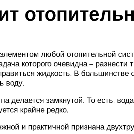
оит отопитель
элементом любой отопительной сист
дача которого очевидна – разнести т
справиться жидкость. В большинстве 
ь воду.
па делается замкнутой. То есть, вод
уется крайне редко.
жной и практичной признана двухтру