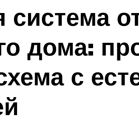
 система о
го дома: пр
схема с ест
ей