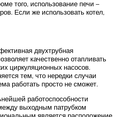
ме того, использование печи –
ов. Если же использовать котел,
ффективная двухтрубная
позволяет качественно отапливать
ких циркуляционных насосов.
ется тем, что нередки случаи
ема работать просто не сможет.
льнейшей работоспособности
ежду выходным патрубком
циональным является расположение