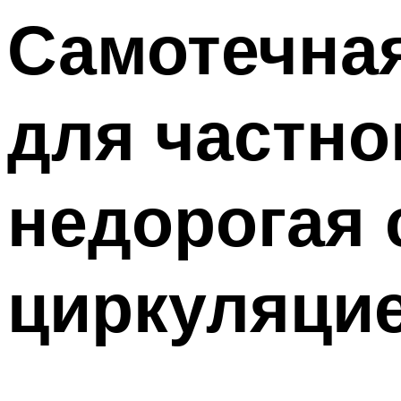
Самотечная
для частно
недорогая 
циркуляци