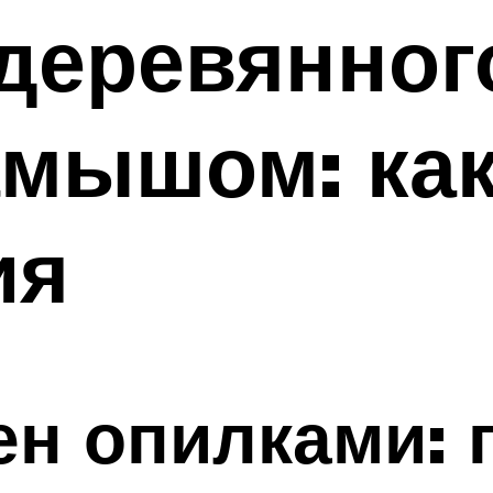
деревянного
амышом: ка
ия
ен опилками: