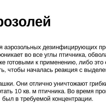
розолей
 аэрозольных дезинфицирующих пре
роникает во все углы птичника, обво
же готовыми к применению, либо это 
ь, чтобы началась реакция с выделе
ашки. Они отлично уничтожают грибки
тать 10 кв. м птичника. Во время пр
и был в требуемой концентрации.