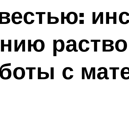
вестью: ин
нию раство
боты с мат