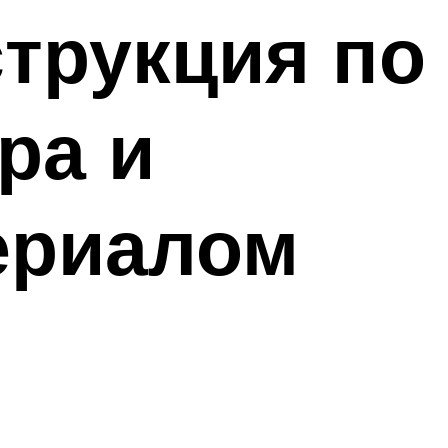
струкция по
ра и
ериалом