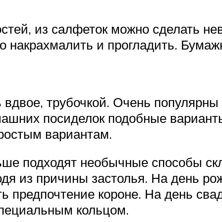
остей, из салфеток можно сделать н
но накрахмалить и прогладить. Бума
 вдвое, трубочкой. Очень популярны
омашних посиделок подобные варианты
ростым вариантам.
ше подходят необычные способы скла
одя из причины застолья. На день р
ть предпочтение короне. На день св
специальным кольцом.