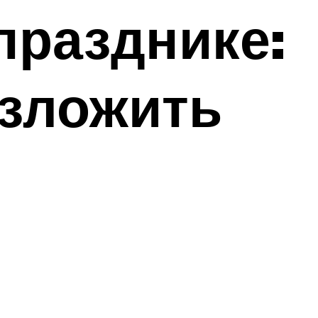
празднике:
азложить