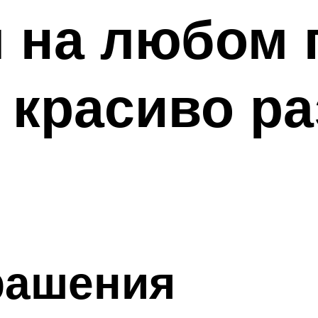
 на любом 
 красиво р
рашения