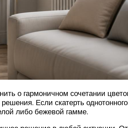
ить о гармоничном сочетании цветов
решения. Если скатерть однотонного 
елой либо бежевой гамме.
ичное решение в любой ситуации. О