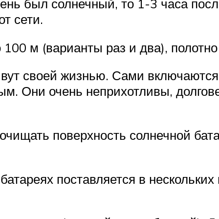
день был солнечный, то 1-3 часа пос
т сети.
100 м (варианты раз и два), полотно 
ивут своей жизнью. Сами включаются
ым. Они очень неприхотливы, долгове
очищать поверхность солнечной батар
батареях поставляется в нескольки