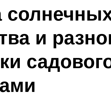
 солнечных
ва и разно
ки садовог
ками