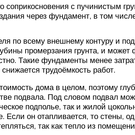
го соприкосновения с пучинистым гру
дания через фундамент, в том числе
я по всему внешнему контуру и под 
глубины промерзания грунта, и може
тно. Такие фундаменты менее затрат
снижается трудоёмкость работ.
стоимость дома в целом, поэтому гл
стве подвала. Под словом подвал мо
ческое подполье, так и жилой цоколь
е. Если он отапливается, то стены,
пляться, так как тепло из помещений