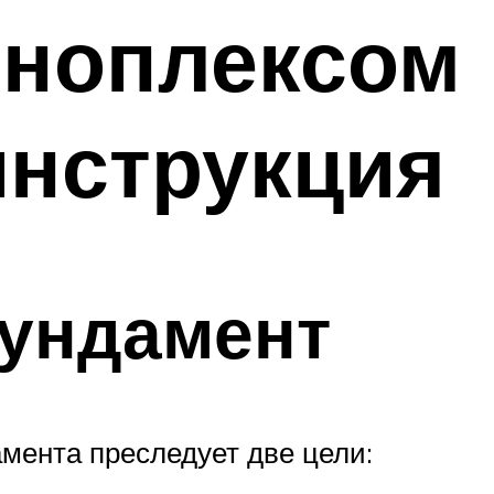
еноплексом
инструкция
фундамент
мента преследует две цели: