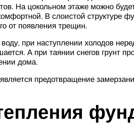
ов. На цокольном этаже можно будет 
комфортной. В слоистой структуре ф
го от появления трещин.
 воду, при наступлении холодов нере
ется. А при таянии снегов грунт про
ении дома.
 является предотвращение замерзани
тепления фун