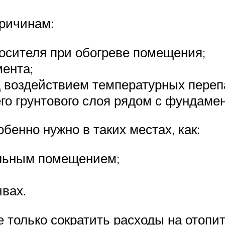
причинам:
осителя при обогреве помещения;
ента;
д воздействием температурных переп
о грунтового слоя рядом с фундаме
енно нужно в таких местах, как:
ольным помещением;
вах.
 только сократить расходы на отопи