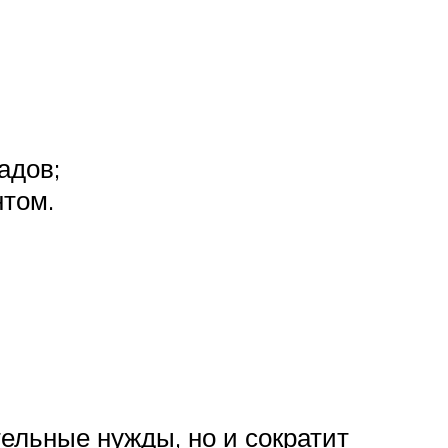
адов;
нтом.
тельные нужды, но и сократит