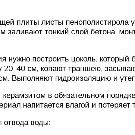
щей плиты листы пенополистирола 
ем заливают тонкий слой бетона, мо
ия нужно построить цоколь, который 
ну 20-40 см, копают траншею, засыпа
 см. Выполняют гидроизоляцию и уте
и керамзитом в обязательном порядк
териал напитается влагой и потеряет
 отвода воды: