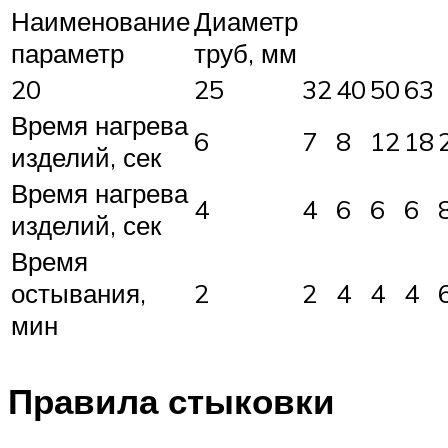
Наименование
Диаметр
параметр
труб, мм
20
25
32
40
50
63
Время нагрева
6
7
8
12
18
изделий, сек
Время нагрева
4
4
6
6
6
изделий, сек
Время
остывания,
2
2
4
4
4
мин
Правила стыковки