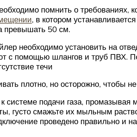
еобходимо помнить о требованиях, 
омещении
, в котором устанавливается
а превышать 50 см.
лер необходимо установить на отве
ют с помощью шлангов и труб ПВХ. П
тсутствие течи
ивать плотно, но осторожно, чтобы не
к системе подачи газа, промазывая м
ты, густо смажьте их мыльным раство
дключение проведено правильно и н