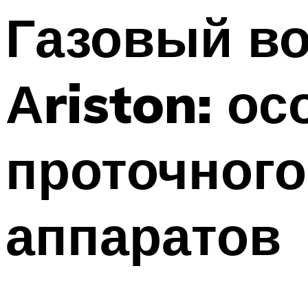
Газовый в
Аriston: о
проточного
аппаратов