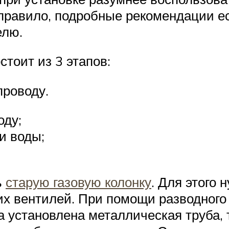
правило, подробные рекомендации ес
елю.
стоит из 3 этапов:
проводу.
оду;
и воды;
ь
старую газовую колонку
. Для этого 
 вентилей. При помощи разводного к
га установлена металлическая труба,