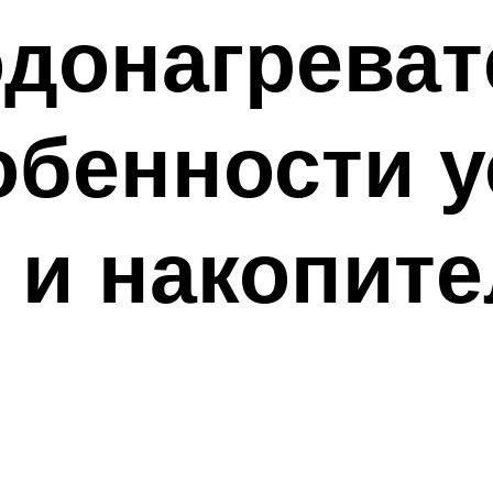
одонагреват
собенности 
 и накопит