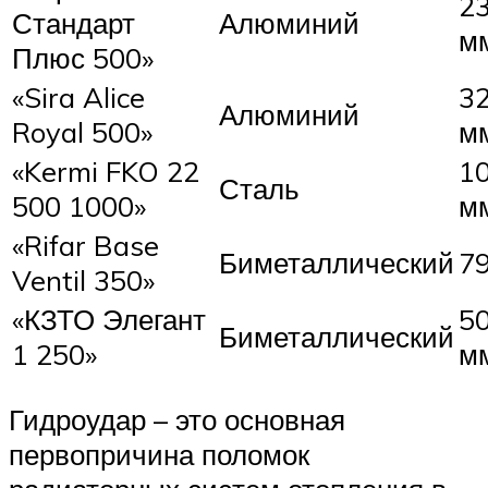
23
Стандарт
Алюминий
м
Плюс 500»
«Sira Alice
32
Алюминий
Royal 500»
м
«Kermi FKO 22
1
Сталь
500 1000»
м
«Rifar Base
Биметаллический
79
Ventil 350»
«КЗТО Элегант
5
Биметаллический
1 250»
м
Гидроудар – это основная
первопричина поломок