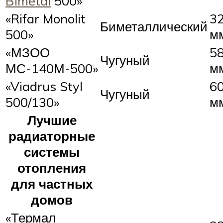
Bimetal
500»
«Rifar Monolit
3
Биметаллический
500»
м
«МЗОО
5
Чугуный
МС-140М-500»
м
«Viadrus Styl
60
Чугуный
500/130»
м
Лучшие
радиаторные
системы
отопления
для частных
домов
«Термал