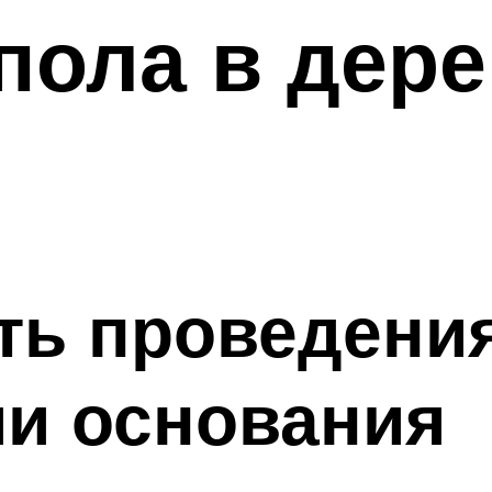
пола в дер
ь проведения
ии основания