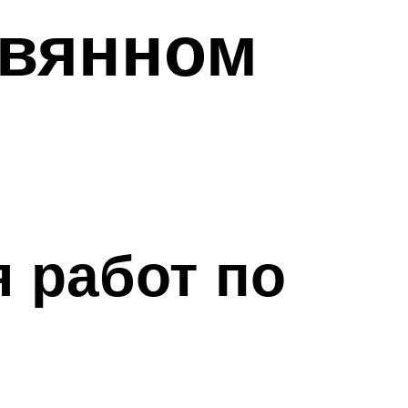
евянном
 работ по