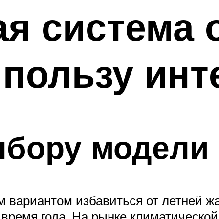
я система 
пользу инт
ыбору модели
 вариантом избавиться от летней жа
время года. На рынке климатической