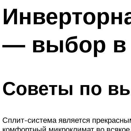
Инверторна
— выбор в 
Советы по в
Сплит-система является прекрасным
комфортный микроклимат во всякое 