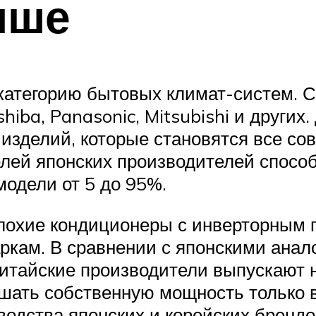
чше
категорию бытовых климат-систем.
shiba, Panasonic, Mitsubishi и други
изделий, которые становятся все с
ей японских производителей способ
модели от 5 до 95%.
лохие кондиционеры с инверторным п
кам. В сравнении с японскими анало
 Китайские производители выпускают 
шать собственную мощность только в
зводства японских и корейских брендо