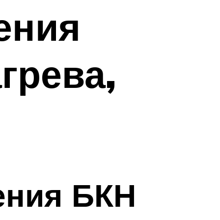
ения
грева,
и
ения БКН