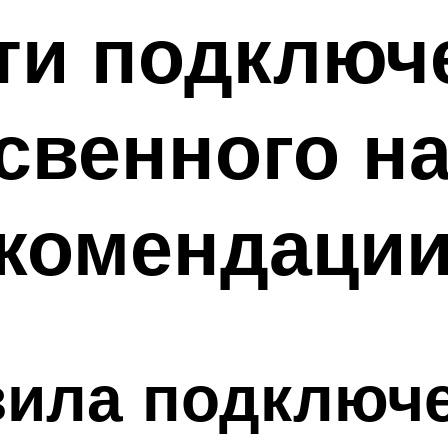
ти подключ
свенного на
екомендаци
вила подключ