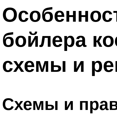
Особеннос
бойлера ко
схемы и р
Схемы и пра