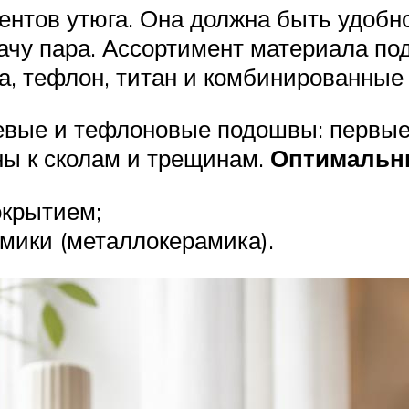
нтов утюга. Она должна быть удобно
ачу пара. Ассортимент материала по
а, тефлон, титан и комбинированные
вые и тефлоновые подошвы: первые 
ны к сколам и трещинам.
Оптимальны
окрытием;
амики (металлокерамика).