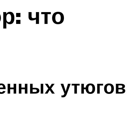
р: что
енных утюгов