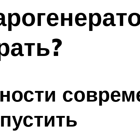
арогенерато
рать?
жности соврем
пустить