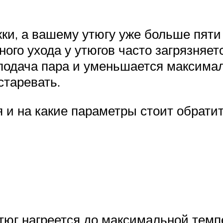
и, а вашему утюгу уже больше пяти л
ого ухода у утюгов часто загрязняет
 подача пара и уменьшается максима
старевать.
я и на какие параметры стоит обрати
юг нагреется до максимальной темпер