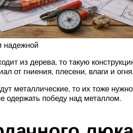
и надежной
одит из дерева, то такую конструкци
л от гниения, плесени, влаги и огня
ут металлические, то их тоже нужн
не одержать победу над металлом.
рдачного люк