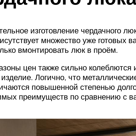
тельное изготовление чердачного лю
исутствует множество уже готовых в
олько вмонтировать люк в проём.
азоны цен также сильно колеблются и
 изделие. Логично, что металлически
личаются повышенной степенью долго
римых преимуществ по сравнению с 