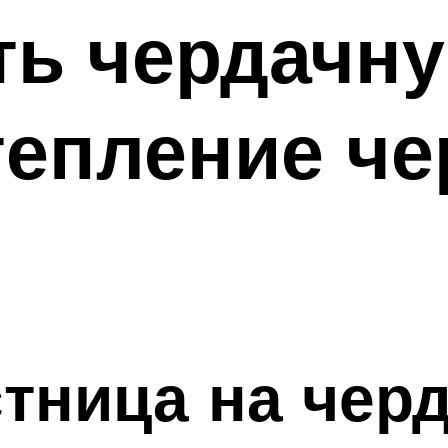
ть чердачн
тепление ч
тница на черд