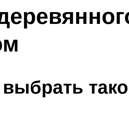
деревянног
ом
 выбрать тако