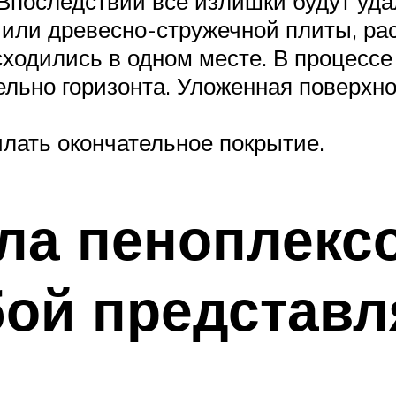
 Впоследствии все излишки будут уда
ли древесно-стружечной плиты, рас
ходились в одном месте. В процессе
ельно горизонта. Уложенная поверхн
лать окончательное покрытие.
ла пеноплекс
бой представл