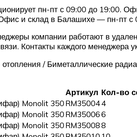
ционирует пн-пт с 09:00 до 19:00. О
 Офис и склад в Балашихе — пн-пт с 0
енеджеры компании работают в удале
вязи. Контакты каждого менеджера у
 отопления / Биметаллические ради
Артикул
Кол-во с
ифар) Monolit 350
RM35004
4
ифар) Monolit 350
RM35006
6
ифар) Monolit 350
RM35008
8
ифар) Monolit 350
RM35010
10