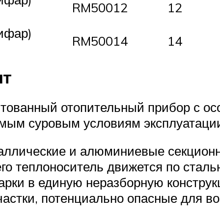
RM50012
12
ифар)
RM50014
14
IT
нтованный отопительный прибор с о
мым суровым условиям эксплуатаци
аллические и алюминиевые секцион
него теплоноситель движется по ста
рки в единую неразборную конструкц
астки, потенциально опасные для во