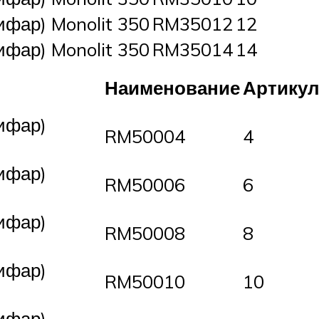
ифар) Monolit 350
RM35012
12
ифар) Monolit 350
RM35014
14
Наименование
Артику
ифар)
RM50004
4
ифар)
RM50006
6
ифар)
RM50008
8
ифар)
RM50010
10
ифар)