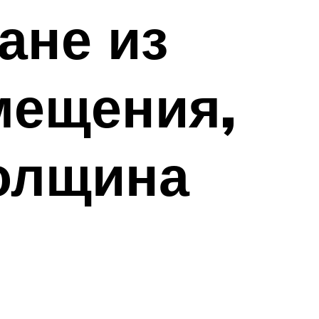
ане из
мещения,
толщина