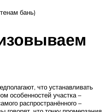
стенам бань)
низовываем
едполагают, что устанавливать
ом особенностей участка –
самого распространённого –
вы говорят, что точку промерзания