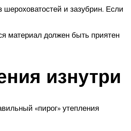
з шероховатостей и зазубрин. Если
ся материал должен быть приятен
ения изнутри
авильный «пирог» утепления