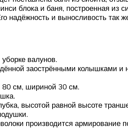
 инси блока и баня, построенная из с
о надёжность и выносливость так же
 уборке валунов.
едённой заострёнными колышками и н
80 см, шириной 30 см.
шка.
убка, высотой равной высоте транш
подушки.
волоки производится армирование п