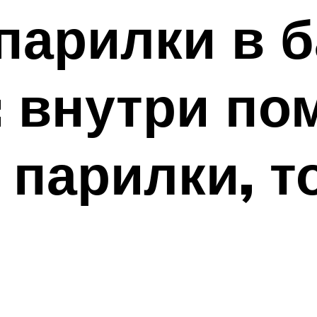
парилки в б
: внутри по
 парилки, 