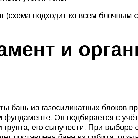
в (схема подходит ко всем блочным 
амент и орга
ты бань из газосиликатных блоков пр
м фундаменте. Он подбирается с учёт
грунта, его сыпучести. При выборе 
удет поставлена баня из сибита, отзы