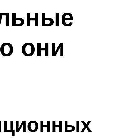
альные
о они
яционных