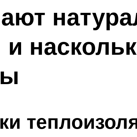
лают натур
 и наскольк
ны
ики теплоизол