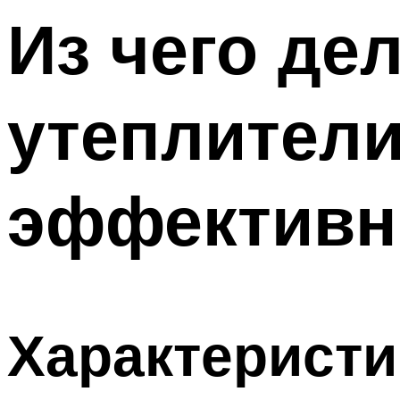
Из чего де
утеплители
эффектив
Характерист