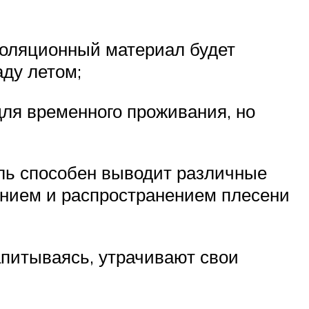
золяционный материал будет
аду летом;
 для временного проживания, но
ель способен выводит различные
лением и распространением плесени
напитываясь, утрачивают свои