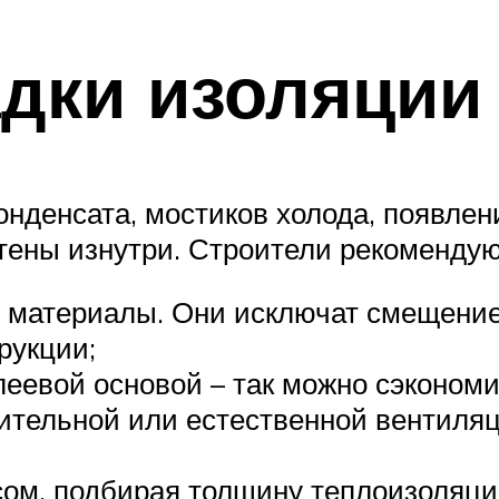
дки изоляции
нденсата, мостиков холода, появлени
стены изнутри. Строители рекомендую
материалы. Они исключат смещение 
рукции;
леевой основой – так можно сэкономи
ительной или естественной вентиляц
ом, подбирая толщину теплоизоляции