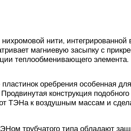
 нихромовой нити, интегрированной в
матривает магниевую засыпку с прик
ции теплообменивающего элемента.
 пластинок оребрения особенная для
. Продвинутая конструкция подобног
от ТЭНа к воздушным массам и сдел
ТЭНом трубчатого типа обладают защи