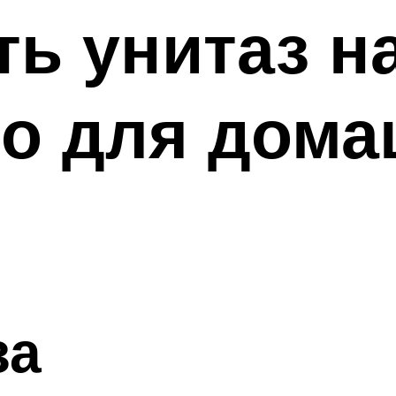
ть унитаз н
во для дома
за