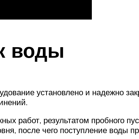
к воды
рудование установлено и надежно за
инений.
ых работ, результатом пробного пус
овня, после чего поступление воды п