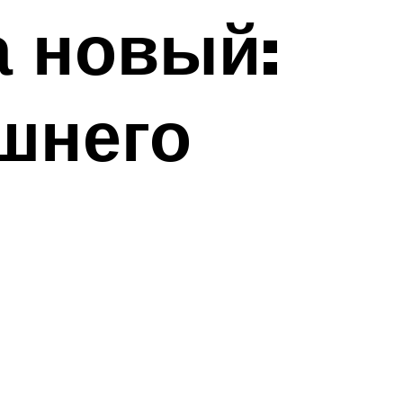
а новый:
шнего