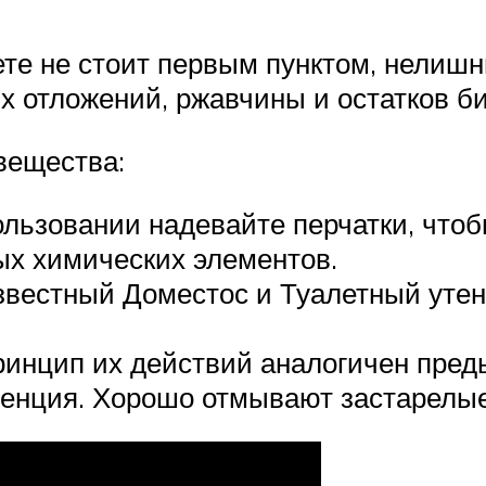
ете не стоит первым пунктом, нелишн
х отложений, ржавчины и остатков би
вещества:
льзовании надевайте перчатки, что
ых химических элементов.
вестный Доместос и Туалетный утен
ринцип их действий аналогичен пре
сенция. Хорошо отмывают застарелые