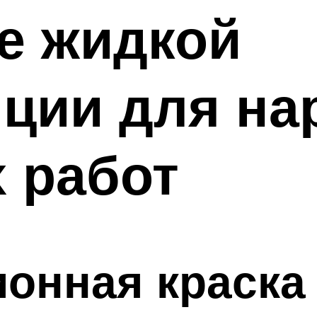
е жидкой
яции для на
 работ
онная краска