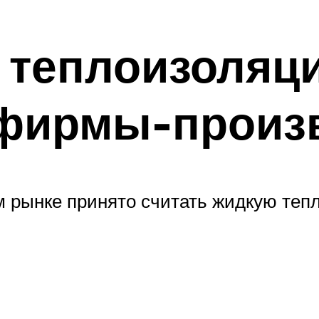
 теплоизоляци
фирмы-произ
 рынке принято считать жидкую теп