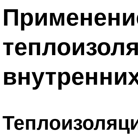
Применени
теплоизол
внутренних
Теплоизоляци