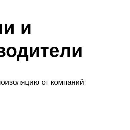
и и
водители
лоизоляцию от компаний: