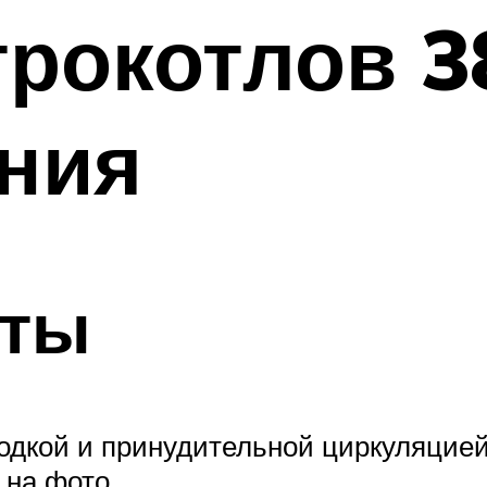
рокотлов 3
ния
оты
одкой и принудительной циркуляцией
 на фото.