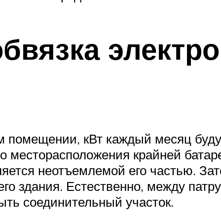
обвязка электро
м помещении, кВт каждый месяц буду
до месторасположения крайней батар
яется неотъемлемой его частью. Зате
сего здания. Естественно, между пат
ыть соединительный участок.