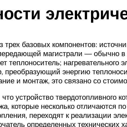
ости электриче
з трех базовых компонентов: источни
лопередающей магистрали — обычно в
ует теплоноситель; нагревательного
р, преобразующий энергию теплоноси
ание и монтаж, это связано со стоим
 что устройство твердотопливного к
жа, которые несколько отличаются п
пления, переходят к реализации эле
чатель определенных технических ха