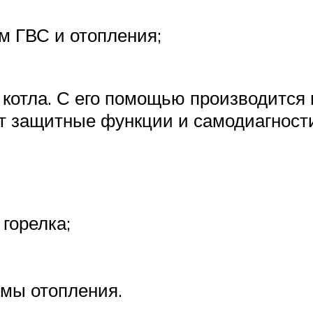
м ГВС и отопления;
у котла. С его помощью производится
т защитные функции и самодиагности
горелка;
емы отопления.