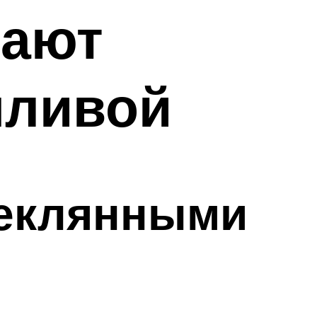
лают
шливой
теклянными