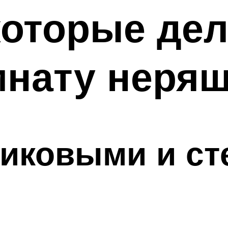
которые де
мнату неря
тиковыми и с