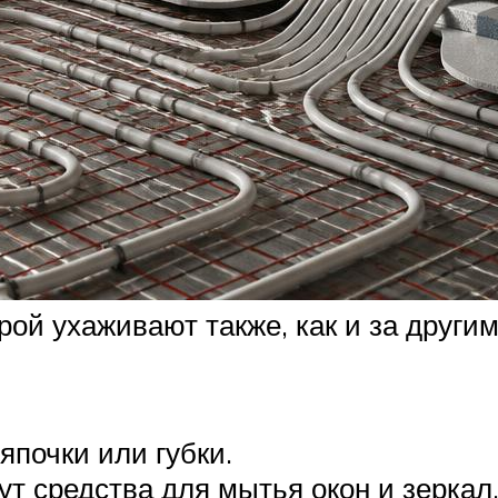
рой ухаживают также, как и за други
япочки или губки.
т средства для мытья окон и зеркал